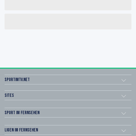
sportimtv.net
Sites
Sport im Fernsehen
Ligen im Fernsehen