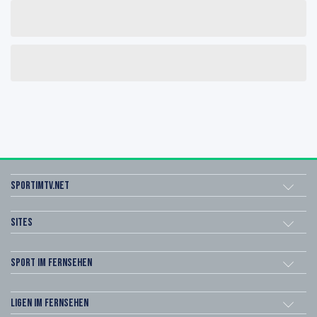
sportimtv.net
Sites
Sport im Fernsehen
Ligen im Fernsehen