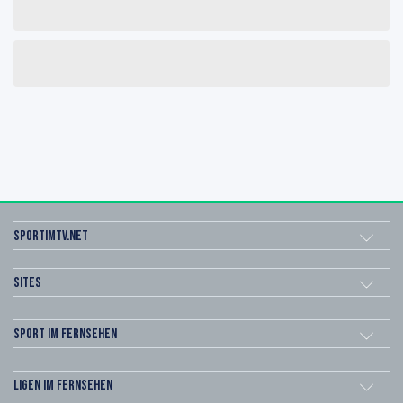
sportimtv.net
Sites
Sport im Fernsehen
Ligen im Fernsehen