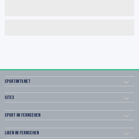
sportimtv.net
Sites
Sport im Fernsehen
Ligen im Fernsehen