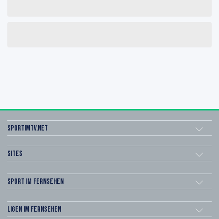
sportimtv.net
Sites
Sport im Fernsehen
Ligen im Fernsehen