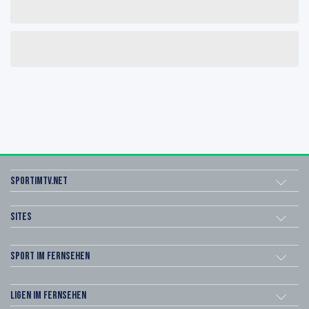
sportimtv.net
Sites
Sport im Fernsehen
Ligen im Fernsehen