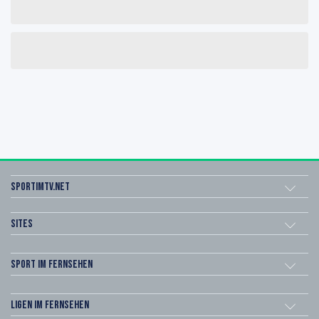
sportimtv.net
Sites
Sport im Fernsehen
Ligen im Fernsehen