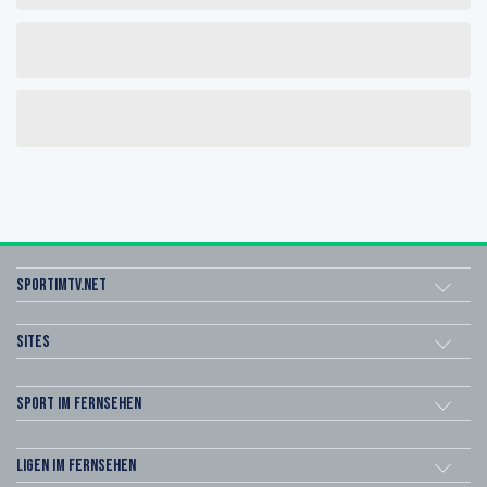
sportimtv.net
Sites
Sport im Fernsehen
Ligen im Fernsehen