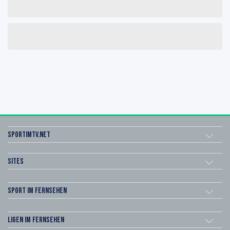
sportimtv.net
Sites
Sport im Fernsehen
Ligen im Fernsehen