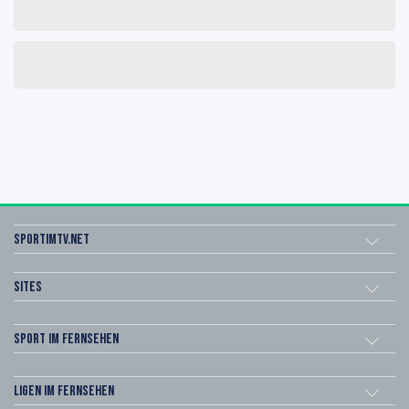
sportimtv.net
Sites
Sport im Fernsehen
Ligen im Fernsehen