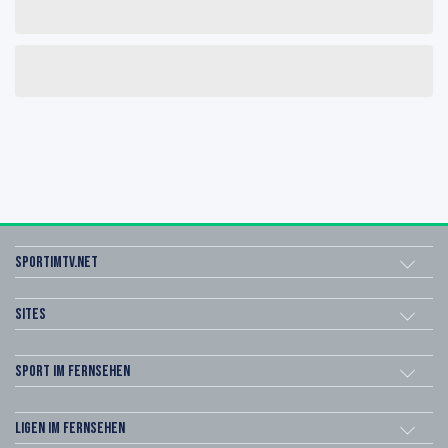
sportimtv.net
Sites
Sport im Fernsehen
Ligen im Fernsehen