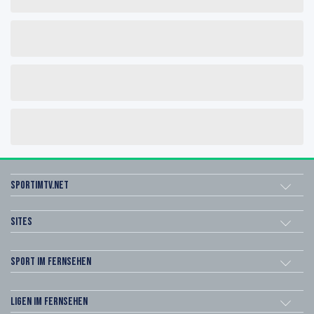
sportimtv.net
Sites
Sport im Fernsehen
Ligen im Fernsehen