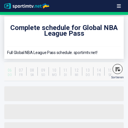
Complete schedule for Global NBA
League Pass
Full Global NBA League Pass schedule. sportimtv.net!
06
07
08
09
10
11
12
13
14
15
DO
FR
SA
SO
MO
DI
MI
DO
FR
SA
Sortieren