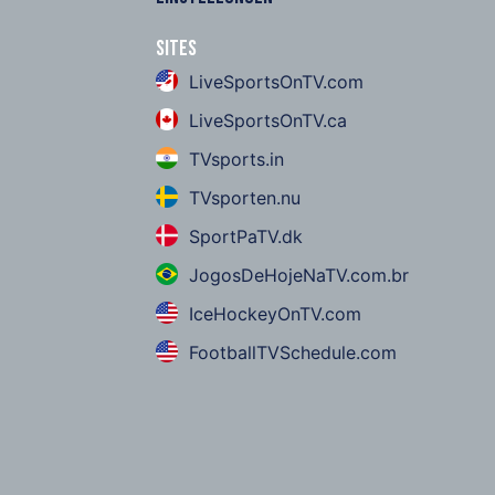
Sites
LiveSportsOnTV.com
LiveSportsOnTV.ca
TVsports.in
TVsporten.nu
SportPaTV.dk
JogosDeHojeNaTV.com.br
IceHockeyOnTV.com
FootballTVSchedule.com