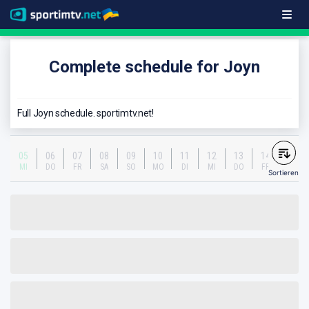
Complete schedule for Joyn
Full Joyn schedule. sportimtv.net!
05
06
07
08
09
10
11
12
13
14
MI
DO
FR
SA
SO
MO
DI
MI
DO
FR
Sortieren