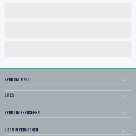
sportimtv.net
Sites
Sport im Fernsehen
Ligen im Fernsehen