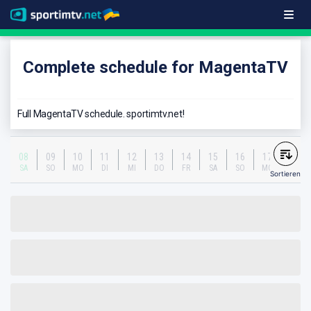
Complete schedule for MagentaTV
Full MagentaTV schedule. sportimtv.net!
08
09
10
11
12
13
14
15
16
17
SA
SO
MO
DI
MI
DO
FR
SA
SO
MO
Sortieren