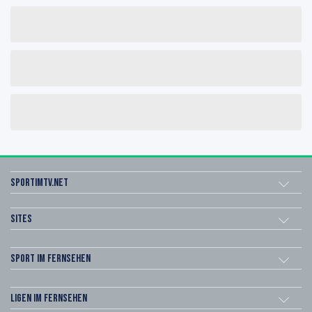
sportimtv.net
Sites
Sport im Fernsehen
Ligen im Fernsehen