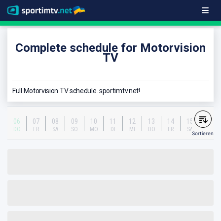
Complete schedule for Motorvision
TV
Full Motorvision TV schedule. sportimtv.net!
06
07
08
09
10
11
12
13
14
15
DO
FR
SA
SO
MO
DI
MI
DO
FR
SA
Sortieren