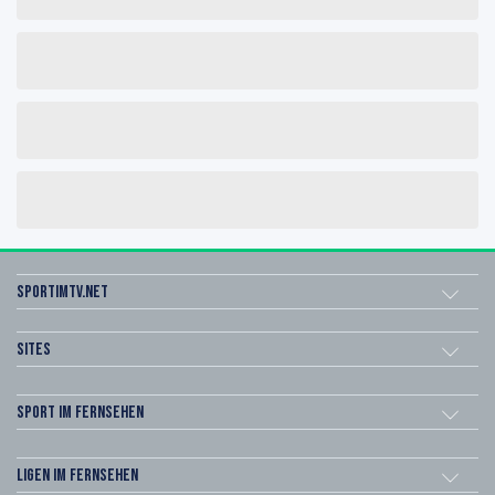
sportimtv.net
Sites
Sport im Fernsehen
Ligen im Fernsehen