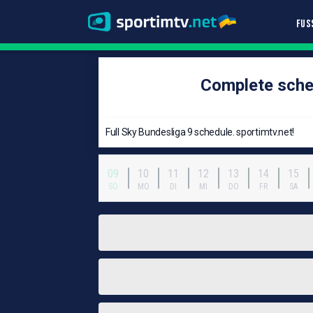
FUS
Complete sche
Full Sky Bundesliga 9 schedule. sportimtv.net!
09
10
11
12
13
14
15
SO
MO
DI
MI
DO
FR
SA