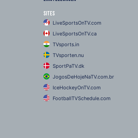
Sites
LiveSportsOnTV.com
LiveSportsOnTV.ca
TVsports.in
TVsporten.nu
SportPaTV.dk
JogosDeHojeNaTV.com.br
IceHockeyOnTV.com
FootballTVSchedule.com