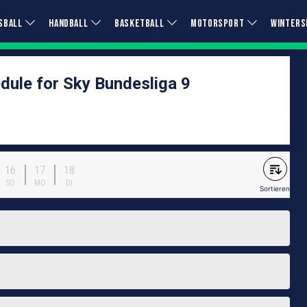
SBALL
HANDBALL
BASKETBALL
MOTORSPORT
WINTERS
dule for Sky Bundesliga 9
16
17
18
SO
MO
DI
Sortieren