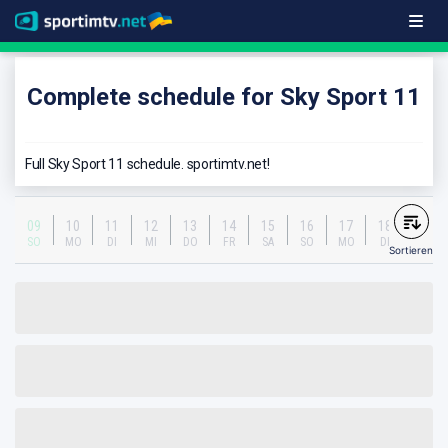
Complete schedule for Sky Sport 11
Full Sky Sport 11 schedule. sportimtv.net!
09
10
11
12
13
14
15
16
17
18
SO
MO
DI
MI
DO
FR
SA
SO
MO
DI
Sortieren