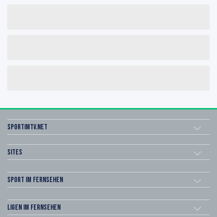
sportimtv.net
Sites
Sport im Fernsehen
Ligen im Fernsehen