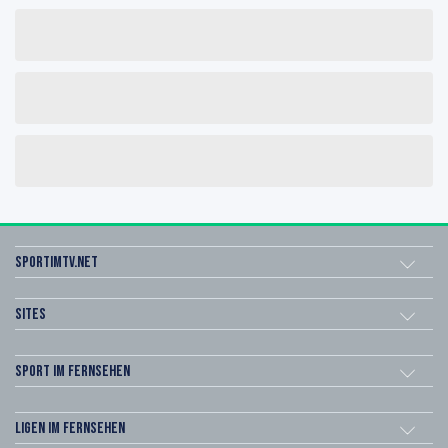
sportimtv.net
Sites
Sport im Fernsehen
Ligen im Fernsehen