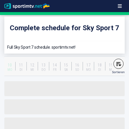
Complete schedule for Sky Sport 7
Full Sky Sport 7 schedule. sportimtv.net!
10
11
12
13
14
15
16
17
18
19
MO
DI
MI
DO
FR
SA
SO
MO
DI
MI
Sortieren