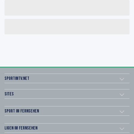
sportimtv.net
Sites
Sport im Fernsehen
Ligen im Fernsehen