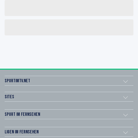
sportimtv.net
Sites
Sport im Fernsehen
Ligen im Fernsehen