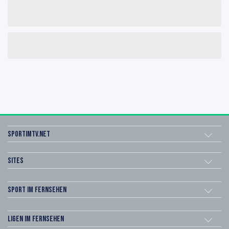
sportimtv.net
Sites
Sport im Fernsehen
Ligen im Fernsehen