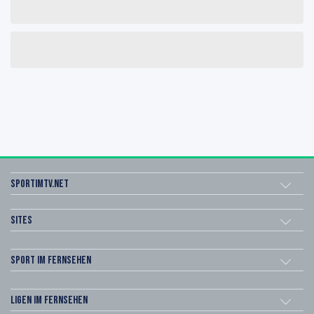
sportimtv.net
Sites
Sport im Fernsehen
Ligen im Fernsehen