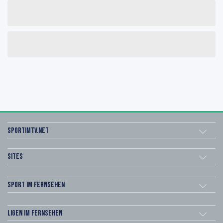
sportimtv.net
Sites
Sport im Fernsehen
Ligen im Fernsehen