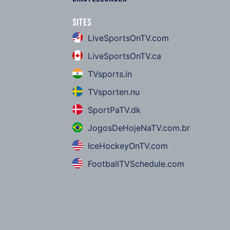
Sites
LiveSportsOnTV.com
LiveSportsOnTV.ca
TVsports.in
TVsporten.nu
SportPaTV.dk
JogosDeHojeNaTV.com.br
IceHockeyOnTV.com
FootballTVSchedule.com