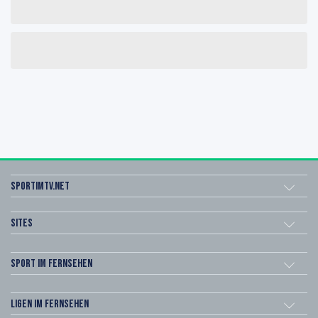
sportimtv.net
Sites
Sport im Fernsehen
Ligen im Fernsehen