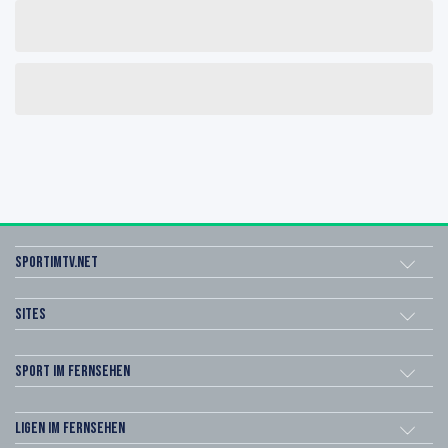
sportimtv.net
Sites
Sport im Fernsehen
Ligen im Fernsehen