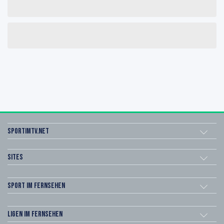
sportimtv.net
Sites
Sport im Fernsehen
Ligen im Fernsehen