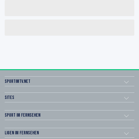
sportimtv.net
Sites
Sport im Fernsehen
Ligen im Fernsehen