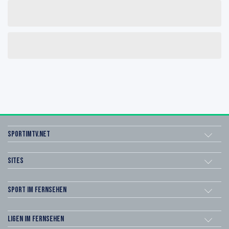
sportimtv.net
Sites
Sport im Fernsehen
Ligen im Fernsehen