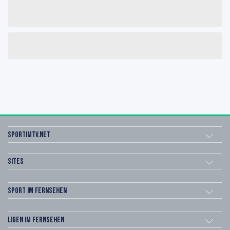
sportimtv.net
Sites
Sport im Fernsehen
Ligen im Fernsehen