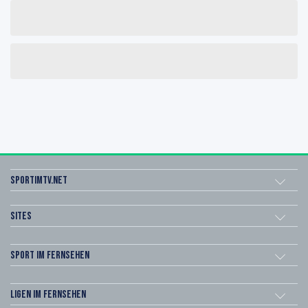
sportimtv.net
Sites
Sport im Fernsehen
Ligen im Fernsehen