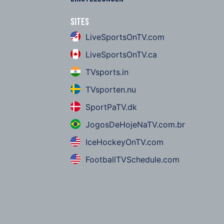
Sites
LiveSportsOnTV.com
LiveSportsOnTV.ca
TVsports.in
TVsporten.nu
SportPaTV.dk
JogosDeHojeNaTV.com.br
IceHockeyOnTV.com
FootballTVSchedule.com