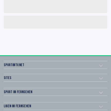
sportimtv.net
Sites
Sport im Fernsehen
Ligen im Fernsehen