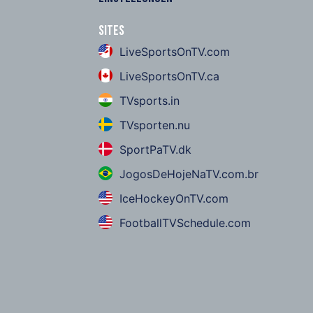
Sites
LiveSportsOnTV.com
LiveSportsOnTV.ca
TVsports.in
TVsporten.nu
SportPaTV.dk
JogosDeHojeNaTV.com.br
IceHockeyOnTV.com
FootballTVSchedule.com