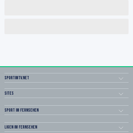
sportimtv.net
Sites
Sport im Fernsehen
Ligen im Fernsehen