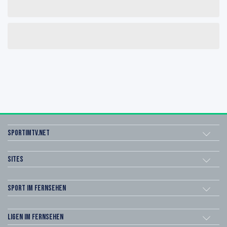
sportimtv.net
Sites
Sport im Fernsehen
Ligen im Fernsehen