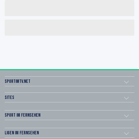
sportimtv.net
Sites
Sport im Fernsehen
Ligen im Fernsehen