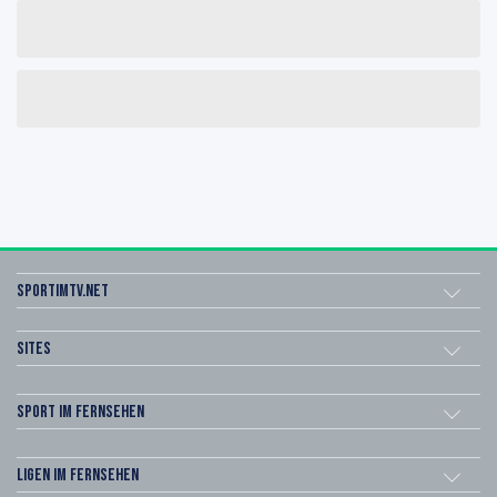
sportimtv.net
Sites
Sport im Fernsehen
Ligen im Fernsehen