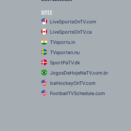
Sites
LiveSportsOnTV.com
LiveSportsOnTV.ca
TVsports.in
TVsporten.nu
SportPaTV.dk
JogosDeHojeNaTV.com.br
IceHockeyOnTV.com
FootballTVSchedule.com