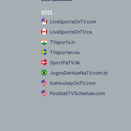
Sites
LiveSportsOnTV.com
LiveSportsOnTV.ca
TVsports.in
TVsporten.nu
SportPaTV.dk
JogosDeHojeNaTV.com.br
IceHockeyOnTV.com
FootballTVSchedule.com