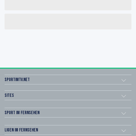
sportimtv.net
Sites
Sport im Fernsehen
Ligen im Fernsehen