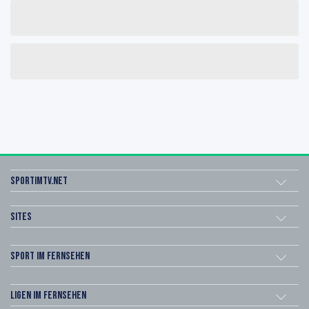
sportimtv.net
Sites
Sport im Fernsehen
Ligen im Fernsehen