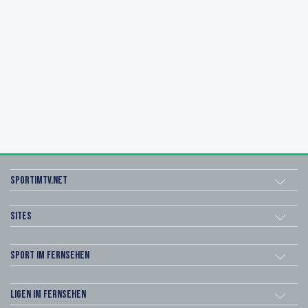
sportimtv.net
Sites
Sport im Fernsehen
Ligen im Fernsehen