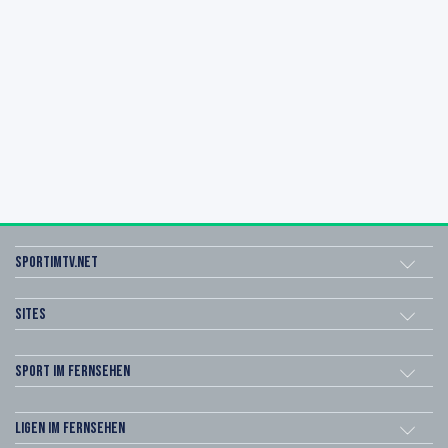
sportimtv.net
Sites
Sport im Fernsehen
Ligen im Fernsehen