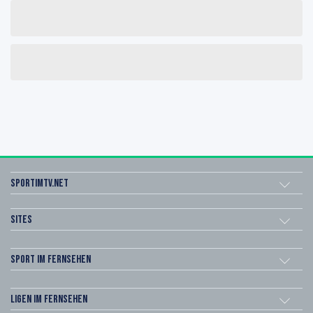
sportimtv.net
Sites
Sport im Fernsehen
Ligen im Fernsehen