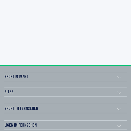
sportimtv.net
Sites
Sport im Fernsehen
Ligen im Fernsehen