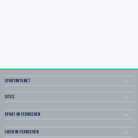
sportimtv.net
Sites
Sport im Fernsehen
Ligen im Fernsehen