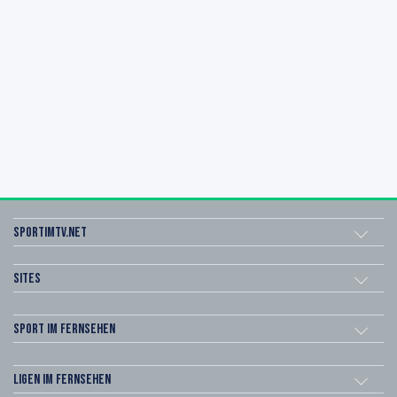
sportimtv.net
Sites
Sport im Fernsehen
Ligen im Fernsehen