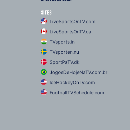
Sites
LiveSportsOnTV.com
LiveSportsOnTV.ca
TVsports.in
TVsporten.nu
SportPaTV.dk
JogosDeHojeNaTV.com.br
IceHockeyOnTV.com
FootballTVSchedule.com